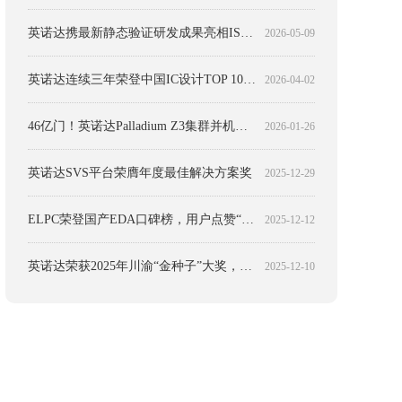
英诺达携最新静态验证研发成果亮相ISEDA学术会议
2026-05-09
英诺达连续三年荣登中国IC设计TOP 10 EDA公司榜单
2026-04-02
46亿门！英诺达Palladium Z3集群并机运行
2026-01-26
英诺达SVS平台荣膺年度最佳解决方案奖
2025-12-29
ELPC荣登国产EDA口碑榜，用户点赞“好用、易用”
2025-12-12
英诺达荣获2025年川渝“金种子”大奖，彰显硬核科创实力
2025-12-10