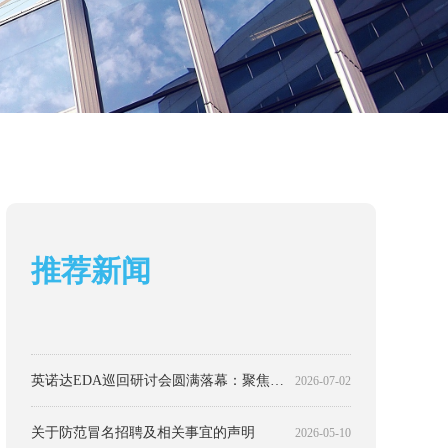
推荐新闻
英诺达亮相ICCAD 2025：EDA解决方案加速中国芯突破
喜讯！英诺达正式获评专精特新“小巨人”企业！
英诺达ELPC荣获“中国芯”EDA产品革新奖
近百亿门超大容量！Palladium Z3四机并机集群投入运营
Palladium Z3上线运行！开启验证效能新篇章
国际电子商情 - 算力狂飙下的“能效”革命：英诺达如何用国产EDA给AI芯片“降功耗”？
英诺达出席CCF中国软件大会，分享大型工业软件基础架构创新实践
英诺达SVS平台注入新动力，开启验证效能新篇章
英诺达入围首批四川省种子独角兽企业名单，国产EDA创新实力获认可
英诺达2025技术巡回研讨会圆满收官：北京、上海站精彩回顾
英诺达亮相IDAS 2025，共绘国产EDA“锐进”新图景
2026-08-05
2025-12-09
2025-11-27
2025-11-25
2025-11-20
2025-10-27
2025-09-26
2025-09-23
2025-09-18
2025-09-17
2025-09-16
英诺达亮相CCF Chip 2026大会，分享静态验证前沿方法
2026-07-23
英诺达EDA巡回研讨会圆满落幕：聚焦低功耗、静态验证与AI创新
2026-07-02
关于防范冒名招聘及相关事宜的声明
2026-05-10