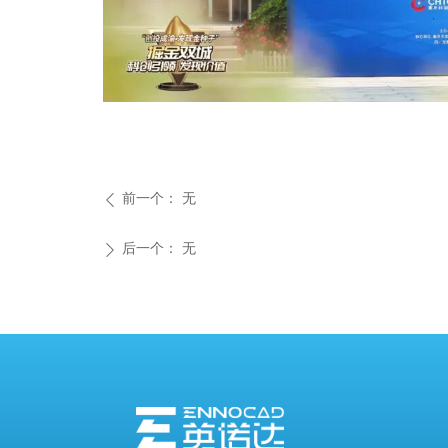
前一个：
无
ꄴ
后一个：
无
ꄲ